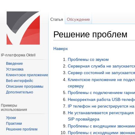
Статья
Обсуждение
Решение проблем
Перейти к:
навигация
,
поиск
Наверх
IP-платформа Oktell
Проблемы со звуком
Введение
Серверная служба не запускаетс
Установка
Сервер состояний не запускаетс
Клиентское приложение
Клиентское приложение не подкл
Веб-интерфейс
серверу
Описание программы
Дополнительно
Проблемы с подключением гарн
Некорректная работа USB-телеф
Примеры
IP телефон не регистрируется на
использования
Не устанавливается регистрация
Уроки
SIP провайдера
Практики
Проблемы с входящими звонкам
Решение проблем
Проблемы с исходящими звонка