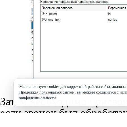
Мы используем cookies для корректной работы сайта, анализа
Продолжая пользоваться сайтом, вы можете согласиться с исп
Затем необходимо присвоит
конфиденциальности
.
если звонок был обработа
каждого компонента "Пере