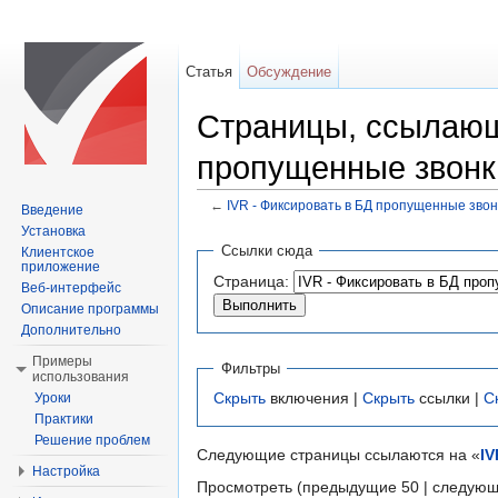
Статья
Обсуждение
Страницы, ссылающ
пропущенные звонк
←
IVR - Фиксировать в БД пропущенные звон
Введение
Перейти к:
навигация
,
поиск
Установка
Ссылки сюда
Клиентское
приложение
Страница:
Веб-интерфейс
Описание программы
Дополнительно
Примеры
Фильтры
использования
Скрыть
включения |
Скрыть
ссылки |
С
Уроки
Практики
Решение проблем
Следующие страницы ссылаются на «
IV
Настройка
Просмотреть (предыдущие 50 | следующ