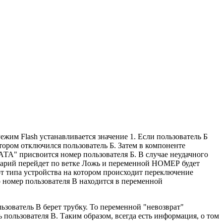
жим Flash устанавливается значение 1. Если пользователь Б
отором отключился пользователь Б. Затем в компоненте
А" присвоится номер пользователя Б. В случае неудачного
нарий перейдет по ветке Ложь и переменной НОМЕР будет
от типа устройства на котором происходит переключение
то номер пользователя В находится в переменной
ьзователь В берет трубку. То переменной "невозврат"
 пользователя В. Таким образом, всегда есть информация, о том