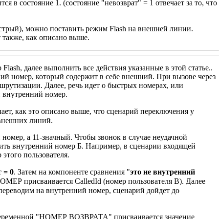
ся в состояние 1. (состояние "невозврат" = 1 отвечает за то, что
ыстрый), можно поставить режим Flash на внешней линии.
 также, как описано выше.
 Flash, далее выполнить все действия указанные
в этой статье.
.
ий номер, который содержит в себе внешний. При вызове через
шрутизации. Далее, речь идет о быстрых номерах, или
й внутренний номер.
чает, как это описано выше, что сценарий переключения у
 внешних линий.
 номер, а 11-значный. Чтобы звонок в случае неудачной
нить внутренний номер Б. Например, в сценарии входящей
этого пользователя.
 = 0
. Затем на компоненте сравнения "
это не внутренний
ОМЕР присваивается CalledId (номер пользователя В). Далее
ереводим на внутренний номер, сценарий дойдет до
1, переменной "НОМЕР ВОЗВРАТА" присваивается значение