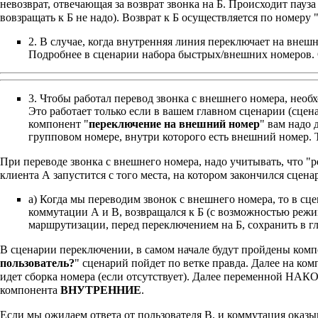
невозврат, отвечающая за возврат звонка на Б. Происходит пауза 
вовзращать к Б не надо). Возврат к Б осуществляется по ном
2. В случае, когда внутренняя линия переключает на внеш
Подробнее
в сценарии набора быстрых/внешних номеров
.
3. Чтобы работал перевод звонка с внешнего номера, необ
Это работает только если в вашем главном сценарии (сце
компонент "
переключение на внешний номер
" вам надо 
групповом номере, внутри которого есть внешний номер. Т
При переводе звонка с внешнего номера, надо учитывать, что "р
клиента А запустится с того места, на котором закончился сцен
а) Когда мы переводим звонок с внешнего номера, то в сц
коммутации А и В, возвращался к Б (с возможностью режи
маршрутизации, перед переключением на Б, сохранить в
В сценарии переключении, в самом начале будут пройдены ком
пользователь?
" сценарий пойдет по ветке правда. Далее на ком
идет сборка номера (если отсутствует). Далее переменной НА
компонента
ВНУТРЕННИЕ
.
Если мы ожидаем ответа от пользователя В, и коммутация ока