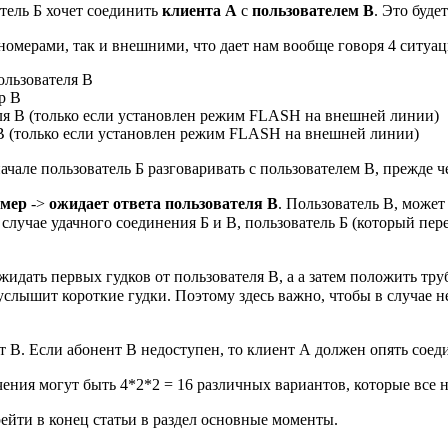
тель Б хочет соединить
клиента А
с
пользователем В
. Это буде
омерами, так и внешними, что дает нам вообще говоря 4 ситуац
ользователя В
р В
ля В (только если установлен режим FLASH на внешней линии)
В (только если установлен режим FLASH на внешней линии)
 начале пользователь Б разговаривать с пользователем В, прежде 
омер
->
ожидает ответа пользователя В
. Пользователь В, может 
случае удачного соединения Б и В, пользователь Б (который пер
ожидать первых гудков от пользователя В, а а затем положить тру
 услышит короткие гудки. Поэтому здесь важно, чтобы в случае 
т В. Если абонент В недоступен, то клиент А должен опять соеди
ения могут быть 4*2*2 = 16 различных вариантов, которые все 
ейти в конец статьи в раздел основные моменты.