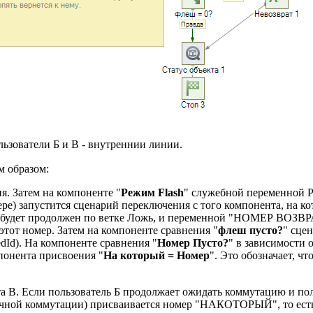
ьзователи Б и В - внутреннии линии.
м образом:
я. Затем на компоненте "
Режим Flash
" служебной переменной Ре
ере) запустится сценарий переключения с того компонента, на к
 будет продолжен по ветке Ложь, и переменной "НОМЕР ВОЗВРАТ
этот номер. Затем на компоненте сравнения "
флеш пусто?
" сце
dId). На компоненте сравнения "
Номер Пусто?
" в зависимости 
понента присвоения "
На который = Номер
". Это обозначает, ч
а В. Если пользователь Б продолжает ожидать коммутацию и пол
еудачной коммутации) присваивается номер "НАКОТОРЫЙ", то есть