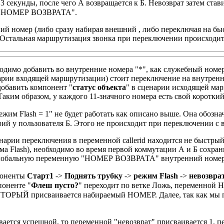
3 секунды, после чего А возвращается к Б. Невозврат затем ставит
еру "НОМЕР ВОЗВРАТА".
ний номер (либо сразу набирая внешний , либо переключая на б
 Остальная маршрутизация звонка при переключении происходит
ходимо добавить во внутренние номера "*", как служебный номер
нарии входящей маршрутизации) стоит переключение на внутренн
добавить компонент "
статус объекта
" в сценарии исходящей мар
аким образом, у каждого 11-значного номера есть свой коротки
ежим Flash = 1" не будет работать как описано выше. Она обозна
арий у пользователя Б. Этого не происходит при переключении с
енарии переключения в переменной callerid находится не быстрый
ма Flash), необходимо во время первой коммутации А и Б сохра
 глобальную переменную "НОМЕР ВОЗВРАТА" внутренний номер 
поненты
Старт1
->
Поднять трубку
->
режим Flash
->
невозврат
поненте "
Флеш пусто?
" переходит по ветке Ложь, переменной Н
КОТОРЫЙ присваивается набираемый НОМЕР. Далее, так как мы п
зывается успешной, то переменной "невозврат" присваивается 