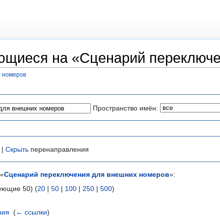
ющиеся на «Сценарий переключе
 номеров
Пространство имён:
 |
Скрыть
перенаправления
 «
Сценарий переключения для внешних номеров
»:
ующие 50) (
20
|
50
|
100
|
250
|
500
)
ния
‎
(
← ссылки
)