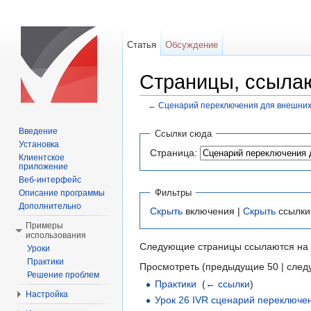
Статья
Обсуждение
Страницы, ссыла
←
Сценарий переключения для внешних
Перейти к:
навигация
,
поиск
Введение
Ссылки сюда
Установка
Страница:
Клиентское
приложение
Веб-интерфейс
Фильтры
Описание программы
Дополнительно
Скрыть
включения |
Скрыть
ссылки
Примеры
использования
Следующие страницы ссылаются на
Уроки
Практики
Просмотреть (предыдущие 50 | след
Решение проблем
Практики
‎
(
← ссылки
)
Настройка
Урок 26 IVR сценарий переключе