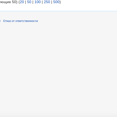
ующие 50) (
20
|
50
|
100
|
250
|
500
)
l
Отказ от ответственности