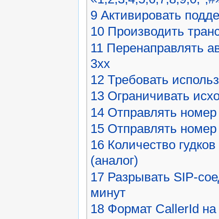
9
Активировать поддерж
10
Производить тран
11
Перенаправлять ав
3xx
12
Требовать исполь
13
Ограничивать исх
14
Отправлять номер 
15
Отправлять номер н
16
Количество гудков
(аналог)
17
Разрывать SIP-сое
минут
18
Формат CallerId на