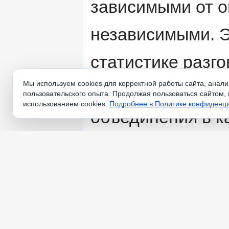
зависимыми от о
независимыми. Э
статистике разго
Мы используем cookies для корректной работы сайта, анал
описания звонящ
пользовательского опыта. Продолжая пользоваться сайтом, 
использованием cookies.
Подробнее в Политике конфиденц
объединения в к
телефонного апп
телефонная лини
любые запросы 
приложении. При