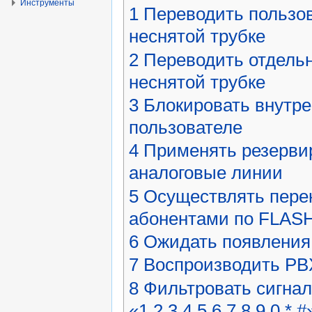
Инструменты
1
Переводить пользов
неснятой трубке
2
Переводить отдельн
неснятой трубке
3
Блокировать внутр
пользователе
4
Применять резерви
аналоговые линии
5
Осуществлять пер
абонентами по FLAS
6
Ожидать появления 
7
Воспроизводить PBX
8
Фильтровать сигна
«1,2,3,4,5,6,7,8,9,0,*,#