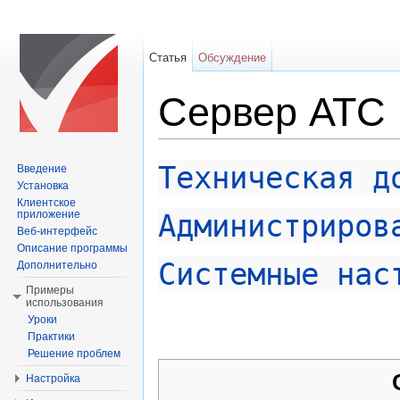
Статья
Обсуждение
Сервер АТС
Перейти к:
навигация
,
поиск
Техническая д
Введение
Установка
Клиентское
приложение
Администриров
Веб-интерфейс
Описание программы
Системные нас
Дополнительно
Примеры
использования
Уроки
Практики
Решение проблем
Настройка