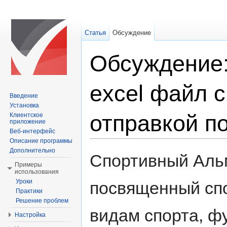
Статья
Обсуждение
Обсуждение
excel файл 
Введение
Установка
отправкой по
Клиентское
приложение
Веб-интерфейс
Описание программы
Перейти к:
навигация
,
поиск
Дополнительно
Спортивный Альма
Примеры
использования
Уроки
посвященный спо
Практики
Решение проблем
видам спорта, фу
Настройка