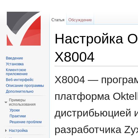
Статья
Обсуждение
Настройка Ok
X8004
Введение
Установка
Перейти к:
навигация
,
поиск
Клиентское
приложение
X8004 — програ
Веб-интерфейс
Описание программы
Дополнительно
платформа Oktel
Примеры
использования
дистрибьюцией и
Уроки
Практики
Решение проблем
разработчика Zyx
Настройка