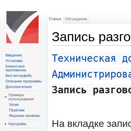
Статья
Обсуждение
Запись разг
Перейти к:
навигация
,
поиск
Техническая д
Введение
Установка
Клиентское
приложение
Администриров
Веб-интерфейс
Описание программы
Запись разгов
Дополнительно
Примеры
использования
Уроки
Практики
Решение проблем
На вкладке запи
Настройка