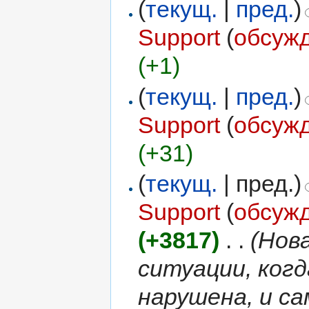
(
текущ.
|
пред.
)
Support
(
обсуж
(+1)
(
текущ.
|
пред.
)
Support
(
обсуж
(+31)
(
текущ.
| пред.)
Support
(
обсуж
(+3817)
‎
. .
(Нов
ситуации, ког
нарушена, и са