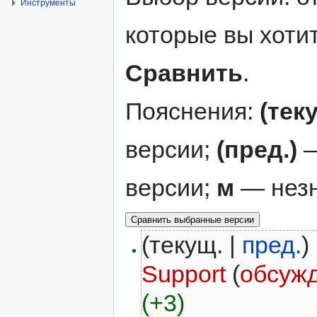
Инструменты
которые вы хоти
Сравнить
.
Пояснения:
(тек
версии;
(пред.)
—
версии;
м
— незн
(текущ. |
пред.
)
Support
(
обсуж
(+3)