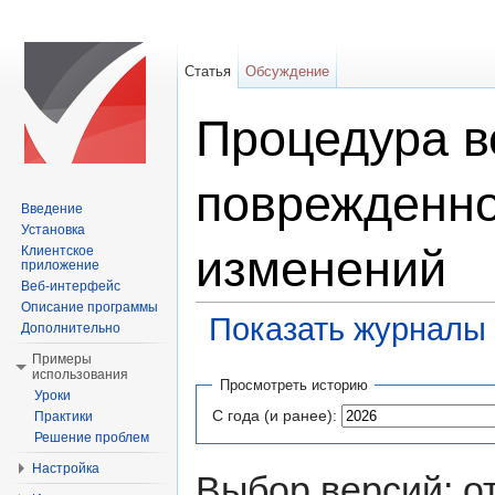
Статья
Обсуждение
Процедура в
поврежденно
Введение
Установка
изменений
Клиентское
приложение
Веб-интерфейс
Описание программы
Показать журналы 
Дополнительно
Перейти к:
навигация
,
поиск
Примеры
использования
Просмотреть историю
Уроки
С года (и ранее):
Практики
Решение проблем
Настройка
Выбор версий: о