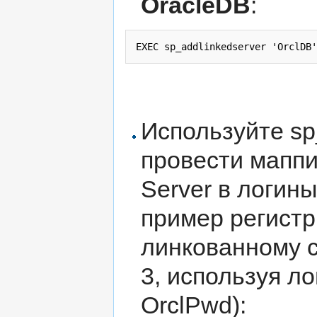
OracleDB
:
EXEC sp_addlinkedserver 'OrclDB'
Используйте sp_
провести маппи
Server в логин
пример регистр
линкованному с
3, используя ло
OrclPwd):