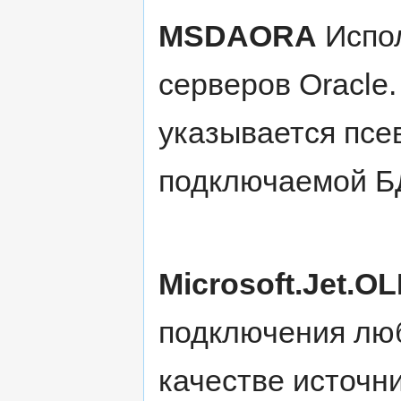
MSDAORA
Испол
серверов Oracle.
указывается псев
подключаемой Б
Microsoft.Jet.O
подключения люб
качестве источн