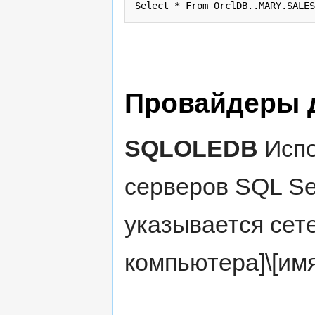
Select * From OrclDB..MARY.SALES
Провайдеры 
SQLOLEDB
Испо
серверов SQL Ser
указывается сет
компьютера]\[имя