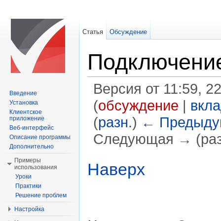
Статья
Обсуждение
Подключени
Версия от 11:59, 2
Введение
(
обсуждение
|
вкл
Установка
Клиентское
(
разн.
)
← Предыду
приложение
Веб-интерфейс
Следующая → (раз
Описание программы
Дополнительно
Перейти к:
навигация
,
поиск
Примеры
Наверх
использования
Уроки
Практики
Решение проблем
Настройка