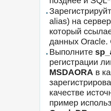
позднее и SQL*N
Зарегистрируйт
alias) на серв
который ссыла
данных Oracle.
Выполните
sp_
регистрации ли
MSDAORA
в ка
зарегистрирова
качестве источ
пример использ