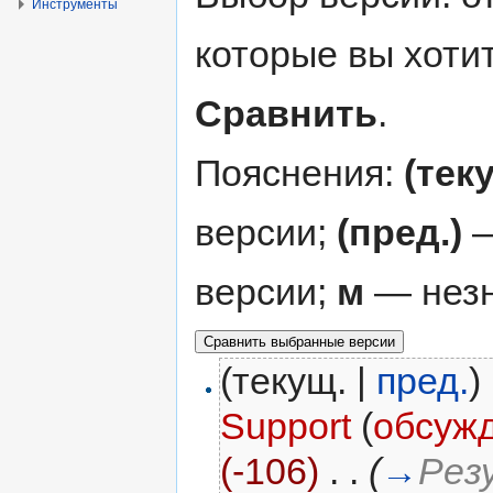
Инструменты
которые вы хоти
Сравнить
.
Пояснения:
(тек
версии;
(пред.)
—
версии;
м
— незн
(текущ. |
пред.
)
Support
(
обсуж
(-106)
‎
. .
(
→
Рез