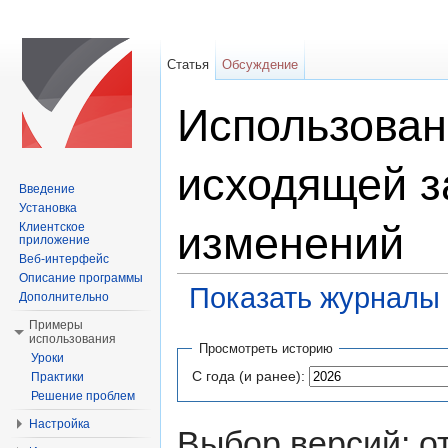
Статья
Обсуждение
Использовани
исходящей з
Введение
Установка
изменений
Клиентское
приложение
Веб-интерфейс
Описание программы
Показать журналы 
Дополнительно
Перейти к:
навигация
,
поиск
Примеры
использования
Просмотреть историю
Уроки
С года (и ранее):
Практики
Решение проблем
Настройка
Выбор версий: о