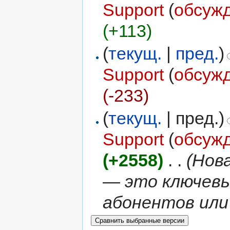
Support
(
обсуж
(+113)
(
текущ.
|
пред.
)
Support
(
обсуж
(-233)
(
текущ.
| пред.)
Support
(
обсуж
(+2558)
‎
. .
(Нов
— это ключевы
абонентов ил