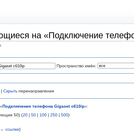
щиеся на «Подключение телефон
p
Пространство имён:
 |
Скрыть
перенаправления
 «
Подключение телефона Gigaset c610ip
»:
ующие 50) (
20
|
50
|
100
|
250
|
500
)
(
← ссылки
)