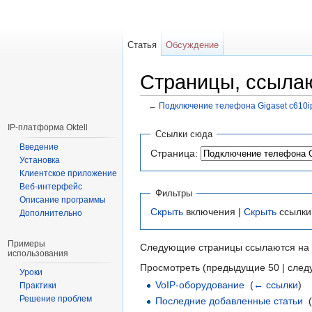
Статья
Обсуждение
Страницы, ссылаю
←
Подключение телефона Gigaset c610i
Перейти к:
навигация
,
поиск
IP-платформа Oktell
Ссылки сюда
Введение
Страница:
Установка
Клиентское приложение
Веб-интерфейс
Фильтры
Описание программы
Скрыть
включения |
Скрыть
ссылки
Дополнительно
Примеры
Следующие страницы ссылаются на
использования
Просмотреть (предыдущие 50 | след
Уроки
VoIP-оборудование
‎
(
← ссылки
)
Практики
Решение проблем
Последние добавленные статьи
‎