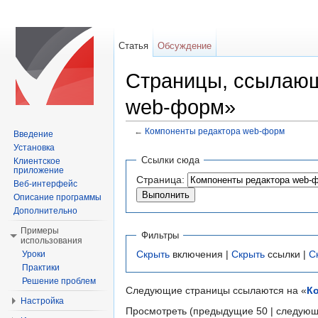
Статья
Обсуждение
Страницы, ссылающ
web-форм»
←
Компоненты редактора web-форм
Введение
Перейти к:
навигация
,
поиск
Установка
Ссылки сюда
Клиентское
приложение
Страница:
Веб-интерфейс
Описание программы
Дополнительно
Примеры
Фильтры
использования
Скрыть
включения |
Скрыть
ссылки |
С
Уроки
Практики
Решение проблем
Следующие страницы ссылаются на «
К
Настройка
Просмотреть (предыдущие 50 | следующ