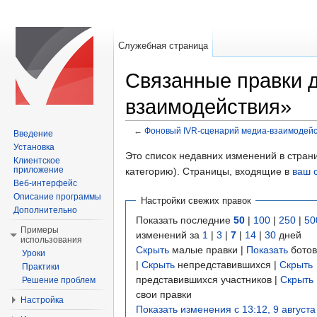
Служебная страница
Связанные правки 
взаимодействия»
←
Фоновый IVR-сценарий медиа-взаимодей
Введение
Перейти к:
навигация
,
поиск
Установка
Это список недавних изменений в стран
Клиентское
приложение
категорию). Страницы, входящие в
ваш 
Веб-интерфейс
Описание программы
Настройки свежих правок
Дополнительно
Показать последние
50
|
100
|
250
|
50
Примеры
изменений за
1
|
3
|
7
|
14
|
30
дней
использования
Скрыть
малые правки |
Показать
ботов
Уроки
|
Скрыть
непредставившихся |
Скрыть
Практики
представившихся участников |
Скрыть
Решение проблем
свои правки
Настройка
Показать изменения с 13:12, 9 августа