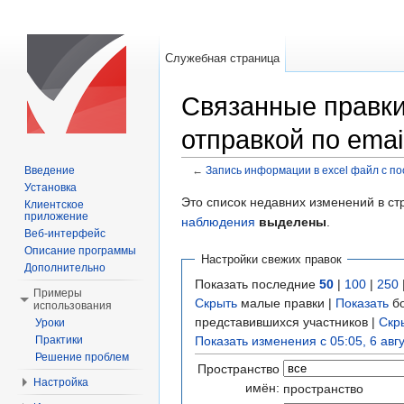
Служебная страница
Связанные правки
отправкой по emai
Введение
←
Запись информации в excel файл с по
Перейти к:
навигация
,
поиск
Установка
Это список недавних изменений в ст
Клиентское
приложение
наблюдения
выделены
.
Веб-интерфейс
Описание программы
Настройки свежих правок
Дополнительно
Показать последние
50
|
100
|
250
Примеры
Скрыть
малые правки |
Показать
бо
использования
представившихся участников |
Скр
Уроки
Показать изменения с 05:05, 6 авг
Практики
Решение проблем
Пространство
Настройка
имён:
пространство