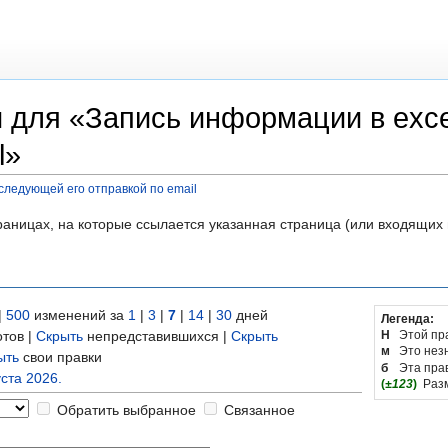
 для «Запись информации в exc
l»
следующей его отправкой по email
раницах, на которые ссылается указанная страница (или входящих
|
500
изменений за
1
|
3
|
7
|
14
|
30
дней
Легенда:
тов |
Скрыть
непредставившихся |
Скрыть
Н
Этой пр
м
Это нез
ыть
свои правки
б
Эта пра
уста 2026.
(
±123
)
Раз
Обратить выбранное
Связанное