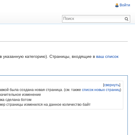
Войти
 в указанную категорию). Страницы, входящие в
ваш список
[
свернуть
]
авкой была создана новая страница. (см. также
список новых страниц
)
начительное изменение
вка сделана ботом
мер страницы изменился на данное количество байт