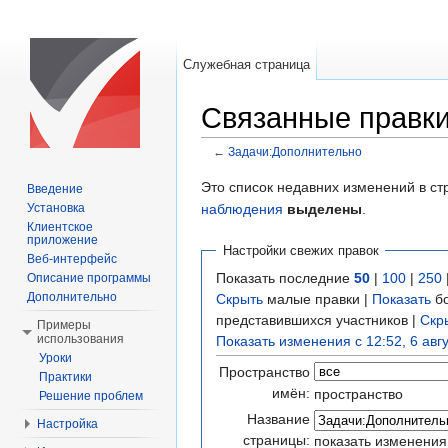
Служебная страница
Связанные правки
←
Задачи:Дополнительно
Перейти к:
навигация
,
поиск
Это список недавних изменений в ст
Введение
наблюдения
выделены
.
Установка
Клиентское
приложение
Настройки свежих правок
Веб-интерфейс
Показать последние
50
|
100
|
250
Описание программы
Дополнительно
Скрыть
малые правки |
Показать
бо
представившихся участников |
Скр
Примеры
использования
Показать изменения с 12:52, 6 авг
Уроки
Пространство
Практики
имён:
пространство
Решение проблем
Название
Настройка
страницы:
показать изменения