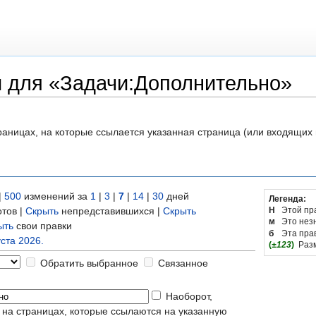
 для «Задачи:Дополнительно»
раницах, на которые ссылается указанная страница (или входящих
|
500
изменений за
1
|
3
|
7
|
14
|
30
дней
Легенда:
тов |
Скрыть
непредставившихся |
Скрыть
Н
Этой пр
м
Это нез
ыть
свои правки
б
Эта пра
уста 2026.
(
±123
)
Раз
Обратить выбранное
Связанное
Наоборот,
 на страницах, которые ссылаются на указанную