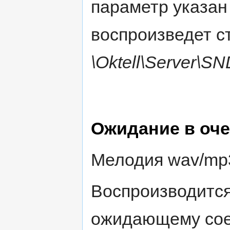
параметр указан
воспроизведет 
\Oktell\Server\SN
Ожидание в оч
Мелодия wav/mp3
Воспроизводится
ожидающему сое