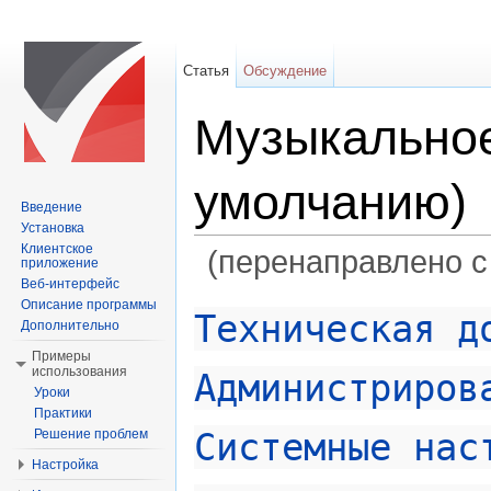
Статья
Обсуждение
Музыкальное
умолчанию)
Введение
Установка
Клиентское
(перенаправлено с
приложение
Веб-интерфейс
Перейти к:
навигация
,
поиск
Описание программы
Техническая д
Дополнительно
Примеры
использования
Администриров
Уроки
Практики
Системные нас
Решение проблем
Настройка