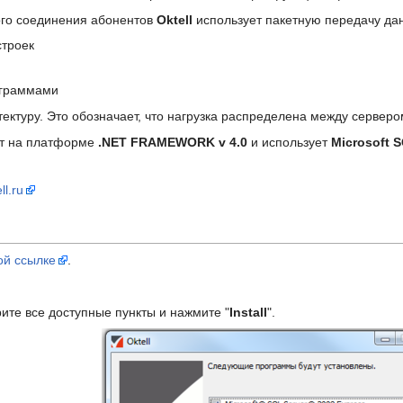
ого соединения абонентов
Oktell
использует пакетную передачу да
строек
ограммами
ектуру. Это обозначает, что нагрузка распределена между сервер
т на платформе
.NET FRAMEWORK v 4.0
и использует
Microsoft S
ll.ru
ой ссылке
.
ите все доступные пункты и нажмите "
Install
".