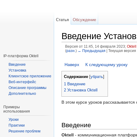
Статья
Обсуждение
Введение Установк
Версия от 11:45, 14 февраля 2023;
Oktell
(
разн.
)
← Предыдущая
| Текущая версия 
Перейти к:
навигация
,
поиск
IP-платформа Oktell
Наверх
К следующему уроку
Введение
Установка
Клиентское приложение
Содержание
[
убрать
]
Веб-интерфейс
1
Введение
Описание программы
2
Установка Oktell
Дополнительно
В этом курсе уроков рассказывается 
Примеры
использования
Уроки
Введение
Практики
Решение проблем
Oktell
- коммуникационная платформа