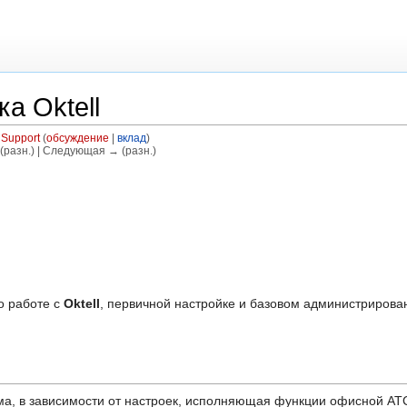
а Oktell
 Support
(
обсуждение
|
вклад
)
(разн.) | Следующая → (разн.)
о работе с
Oktell
, первичной настройке и базовом администрирова
, в зависимости от настроек, исполняющая функции офисной АТС