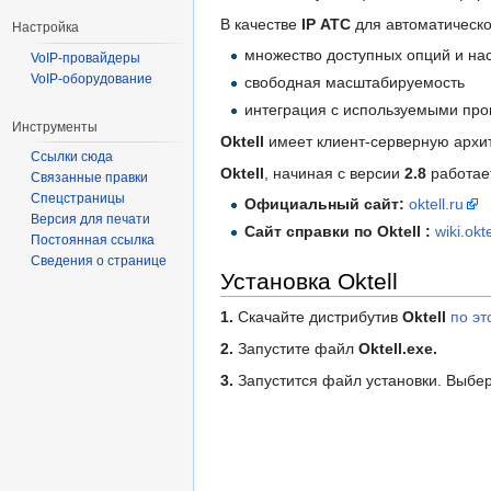
В качестве
IP АТС
для автоматическ
Настройка
множество доступных опций и на
VoIP-провайдеры
VoIP-оборудование
свободная масштабируемость
интеграция с используемыми пр
Инструменты
Oktell
имеет клиент-серверную архит
Ссылки сюда
Oktell
, начиная с версии
2.8
работае
Связанные правки
Спецстраницы
Официальный сайт:
oktell.ru
Версия для печати
Сайт справки по Oktell :
wiki.okte
Постоянная ссылка
Сведения о странице
Установка Oktell
1.
Скачайте дистрибутив
Oktell
по эт
2.
Запустите файл
Oktell.exe.
3.
Запустится файл установки. Выбер