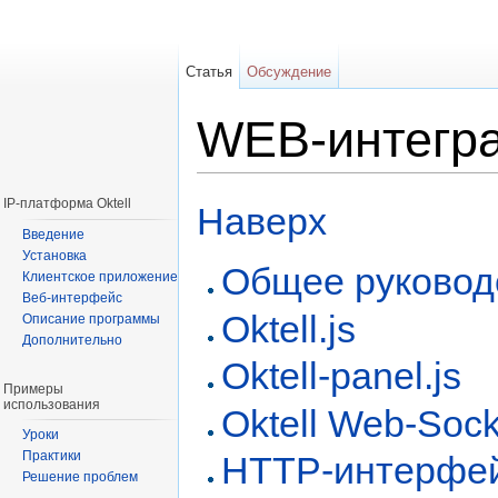
Статья
Обсуждение
WEB-интегр
Перейти к:
навигация
,
поиск
IP-платформа Oktell
Наверх
Введение
Установка
Общее руковод
Клиентское приложение
Веб-интерфейс
Oktell.js
Описание программы
Дополнительно
Oktell-panel.js
Примеры
использования
Oktell Web-Sock
Уроки
Практики
HTTP-интерфейс
Решение проблем