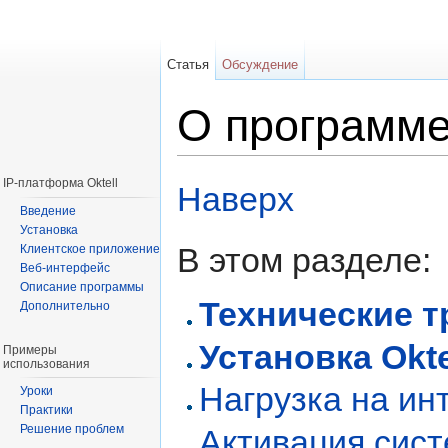
Статья
Обсуждение
О программ
Перейти к:
навигация
,
поиск
IP-платформа Oktell
Наверх
Введение
Установка
В этом разделе:
Клиентское приложение
Веб-интерфейс
Описание программы
Технические 
Дополнительно
Установка Okte
Примеры
использования
Нагрузка на ин
Уроки
Практики
Решение проблем
Активация сис