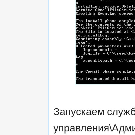
Запускаем служ
управления\Адм