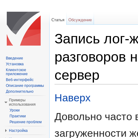
Статья
Обсуждение
Запись лог-
разговоров 
Введение
Установка
сервер
Клиентское
приложение
Веб-интерфейс
Описание программы
Перейти к:
навигация
,
поиск
Дополнительно
Наверх
Примеры
использования
Уроки
Довольно часто 
Практики
Решение проблем
загруженности ж
Настройка