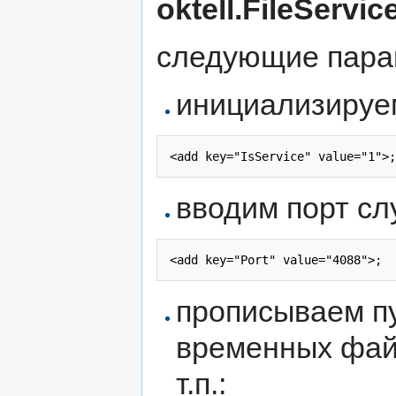
oktell.FileServic
следующие пара
инициализируем
вводим порт сл
прописываем п
временных файл
т.п.: