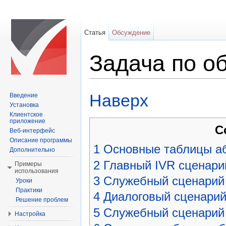
Статья
Обсуждение
Задача по о
Перейти к:
навигация
,
поиск
Наверх
Введение
Установка
Клиентское
приложение
С
Веб-интерфейс
Описание программы
1
Основные таблицы а
Дополнительно
2
Главный IVR сценари
Примеры
использования
3
Служебный сценарий 
Уроки
Практики
4
Диалоговый сценарий
Решение проблем
5
Служебный сценарий 
Настройка