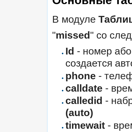
Основные та
В модуле
Табли
"
missed
" со сле
Id
- номер або
создается авт
phone
- телеф
calldate
- вре
calledid
- наб
(auto)
timewait
- вре