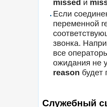
missed
и
mis
Если соединен
переменной r
соответствую
звонка. Напри
все операторы
ожидания не 
reason
будет 
Служебный с