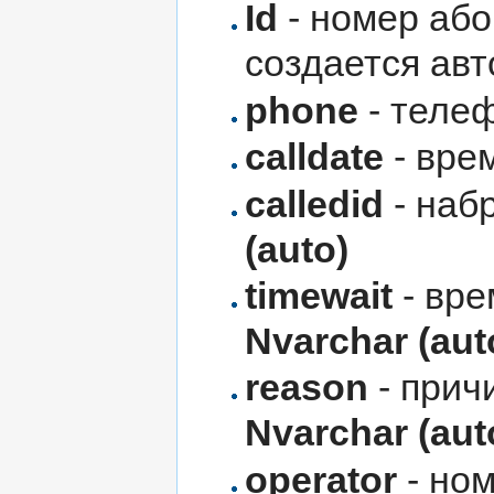
Id
- номер або
создается авт
phone
- телеф
calldate
- вре
calledid
- наб
(auto)
timewait
- вре
Nvarchar (aut
reason
- прич
Nvarchar (aut
operator
- ном