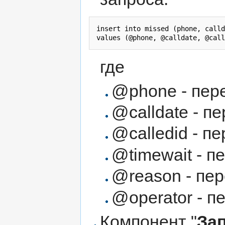
insert into missed (phone, calld
где
@phone - пе
@calldate - 
@calledid - п
@timewait - 
@reason - пе
@operator - 
Компонент "
За