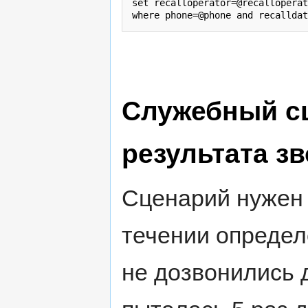
set recalloperator=@recalloperat
Служебный с
результата з
Сценарий нужен 
течении определ
не дозвонились 