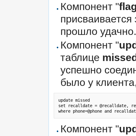
Компонент "
fla
присваивается 
прошло удачно
Компонент "
upd
таблице
misse
успешно соедин
было у клиента,
update missed 

set recalldate = @recalldate, re
Компонент "
upd