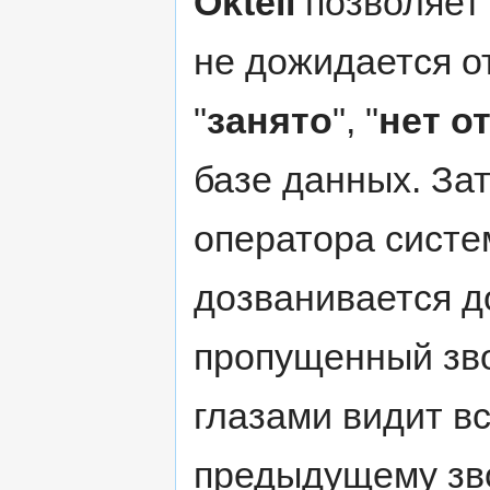
Oktell
позволяет 
не дожидается о
"
занято
", "
нет о
базе данных. За
оператора систе
дозванивается до
пропущенный зво
глазами видит 
предыдущему зво