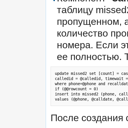
таблицу misse
пропущенном, а
количество про
номера. Если э
ее полностью. 
update missed2 set [count] = cas
calledid = @calledid, timewait =
where phone=@phone and recalldat
if (@@rowcount = 0) 

insert into missed2 (phone, call
После создания 