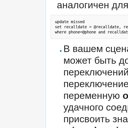
аналогичен дл
update missed 

set recalldate = @recalldate, re
В вашем сцен
может быть д
переключений
переключение
переменную
o
удачного сое
присвоить зна