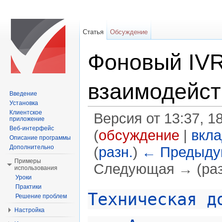
Статья
Обсуждение
Фоновый IVR
взаимодейст
Введение
Установка
Клиентское
Версия от 13:37, 1
приложение
Веб-интерфейс
(
обсуждение
|
вкл
Описание программы
Дополнительно
(
разн.
)
← Предыду
Примеры
Следующая → (раз
использования
Уроки
Перейти к:
навигация
,
поиск
Практики
Техническая д
Решение проблем
Настройка