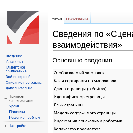
Статья
Обсуждение
Сведения по «Сцен
взаимодействия»
Перейти к:
навигация
,
поиск
Введение
Основные сведения
Установка
Клиентское
приложение
Отображаемый заголовок
Веб-интерфейс
Ключ сортировки по умолчанию
Описание программы
Дополнительно
Длина страницы (в байтах)
Идентификатор страницы
Примеры
использования
Язык страницы
Уроки
Практики
Модель содержимого страницы
Решение проблем
Индексация поисковыми роботами
Настройка
Количество просмотров