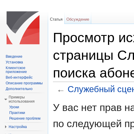
Статья
Обсуждение
Просмотр ис
страницы С
Введение
Установка
поиска абон
Клиентское
приложение
Веб-интерфейс
Описание программы
←
Служебный сцен
Дополнительно
Перейти к:
навигация
,
поиск
Примеры
использования
У вас нет прав 
Уроки
Практики
Решение проблем
по следующей пр
Настройка