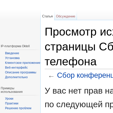
Статья
Обсуждение
Просмотр ис
страницы Сб
IP-платформа Oktell
Введение
телефона
Установка
Клиентское приложение
Веб-интерфейс
Описание программы
←
Сбор конференц
Дополнительно
Перейти к:
навигация
,
поиск
У вас нет прав 
Примеры
использования
Уроки
по следующей пр
Практики
Решение проблем