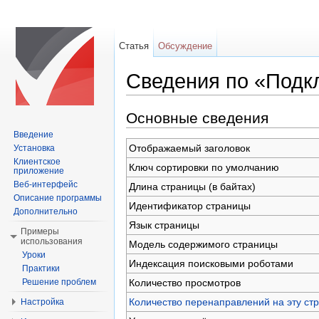
Статья
Обсуждение
Сведения по «Подк
Перейти к:
навигация
,
поиск
Основные сведения
Введение
Отображаемый заголовок
Установка
Клиентское
Ключ сортировки по умолчанию
приложение
Веб-интерфейс
Длина страницы (в байтах)
Описание программы
Идентификатор страницы
Дополнительно
Язык страницы
Примеры
использования
Модель содержимого страницы
Уроки
Индексация поисковыми роботами
Практики
Количество просмотров
Решение проблем
Количество перенаправлений на эту ст
Настройка