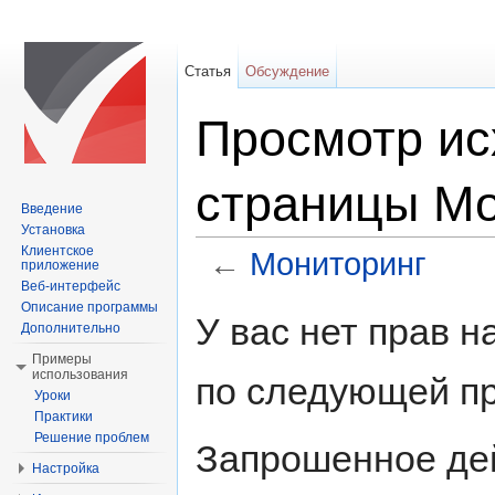
Статья
Обсуждение
Просмотр ис
страницы Мо
Введение
Установка
Клиентское
←
Мониторинг
приложение
Веб-интерфейс
Перейти к:
навигация
,
поиск
Описание программы
У вас нет прав 
Дополнительно
Примеры
использования
по следующей пр
Уроки
Практики
Решение проблем
Запрошенное дей
Настройка