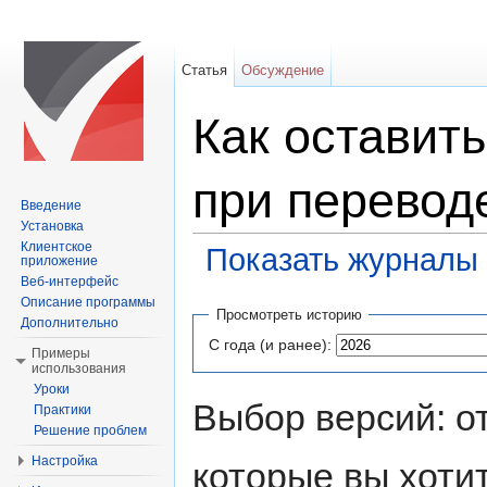
Статья
Обсуждение
Как оставить
при перевод
Введение
Установка
Клиентское
Показать журналы 
приложение
Веб-интерфейс
Перейти к:
навигация
,
поиск
Описание программы
Просмотреть историю
Дополнительно
С года (и ранее):
Примеры
использования
Уроки
Выбор версий: о
Практики
Решение проблем
Настройка
которые вы хоти