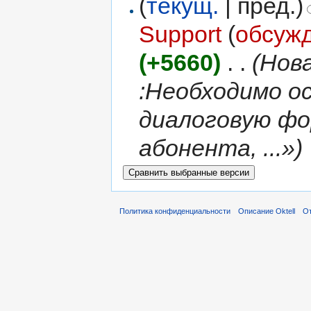
(
текущ.
| пред.)
Support
(
обсуж
(+5660)
‎
. .
(Нова
:Необходимо о
диалоговую фо
абонента, ...»)
Политика конфиденциальности
Описание Oktell
От