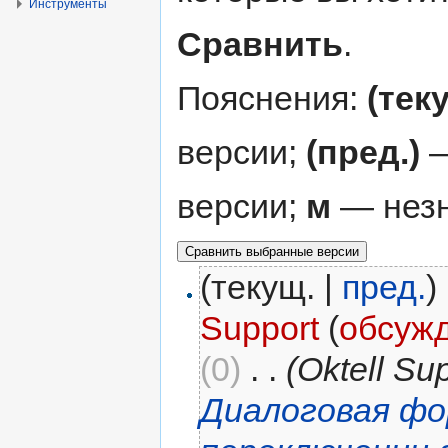
Инструменты
Сравнить
.
Пояснения:
(тек
версии;
(пред.)
—
версии;
м
— незн
(текущ. |
пред.
)
Support
(
обсуж
(0)
‎
. .
(Oktell S
Диалоговая фо