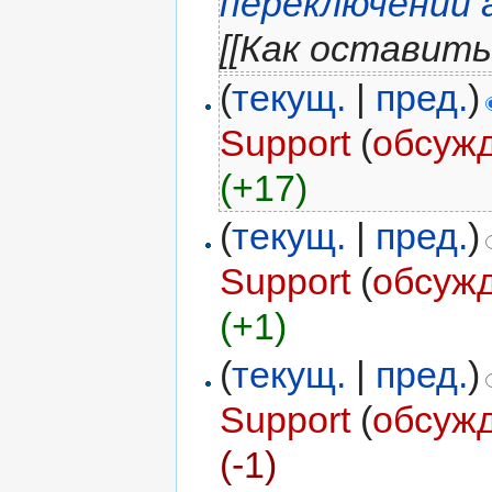
переключении 
[[Как оставит
(
текущ.
|
пред.
)
Support
(
обсуж
(+17)
(
текущ.
|
пред.
)
Support
(
обсуж
(+1)
(
текущ.
|
пред.
)
Support
(
обсуж
(-1)