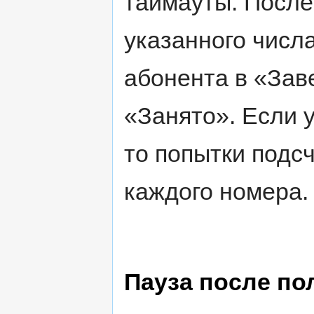
таймауты. После
указанного числ
абонента в «Зав
«Занято». Если 
то попытки подс
каждого номера.
Пауза после по