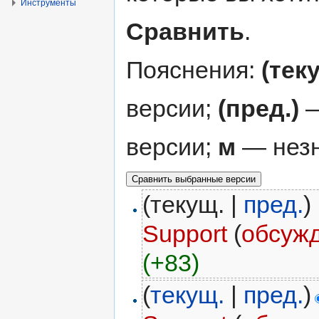
Инструменты
Сравнить
.
Пояснения:
(тек
версии;
(пред.)
—
версии;
м
— незн
(текущ. |
пред.
)
Support
(
обсуж
(+83)
(
текущ.
|
пред.
)