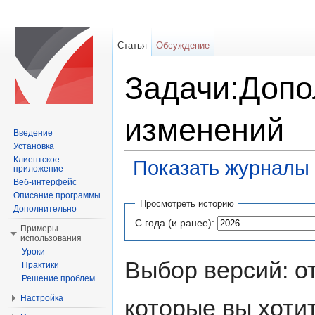
Статья
Обсуждение
Задачи:Допо
изменений
Введение
Установка
Клиентское
Показать журналы 
приложение
Веб-интерфейс
Перейти к:
навигация
,
поиск
Описание программы
Просмотреть историю
Дополнительно
С года (и ранее):
Примеры
использования
Уроки
Выбор версий: о
Практики
Решение проблем
Настройка
которые вы хоти