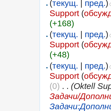
(
текущ.
|
пред.
)
Support
(
обсуж
(+168)
(
текущ.
|
пред.
)
Support
(
обсуж
(+48)
(
текущ.
|
пред.
)
Support
(
обсуж
(0)
‎
. .
(Oktell S
Задачи/Дополн
Задачи:Дополн