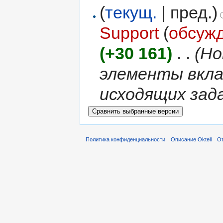
(
текущ.
| пред.)
Support
(
обсуж
(+30 161)
‎
. .
(Но
элементы вкла
исходящих зад
Политика конфиденциальности
Описание Oktell
От