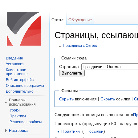
Статья
Обсуждение
Страницы, ссылающ
←
Праздники с Октелл
Перейти к:
навигация
,
поиск
Ссылки сюда
Введение
Установка
Страница:
Клиентское
приложение
Веб-интерфейс
Описание программы
Фильтры
Дополнительно
Скрыть
включения |
Скрыть
ссылки |
С
Примеры
использования
Уроки
Следующие страницы ссылаются на «
Пр
Практики
Решение проблем
Просмотреть (предыдущие 50 | следующ
Настройка
Практики
‎
(
← ссылки
)