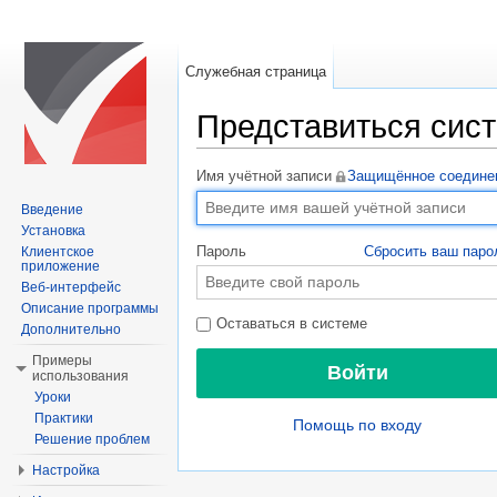
Служебная страница
Представиться сис
Перейти к:
навигация
,
поиск
Имя учётной записи
Защищённое соедине
Введение
Установка
Пароль
Сбросить ваш паро
Клиентское
приложение
Веб-интерфейс
Описание программы
Оставаться в системе
Дополнительно
Примеры
использования
Уроки
Практики
Помощь по входу
Решение проблем
Настройка