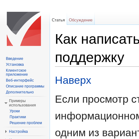
Статья
Обсуждение
Как написат
поддержку
Введение
Установка
Перейти к:
навигация
,
поиск
Клиентское
приложение
Наверх
Веб-интерфейс
Описание программы
Дополнительно
Если просмотр с
Примеры
использования
Уроки
информационном 
Практики
Решение проблем
одним из вариан
Настройка