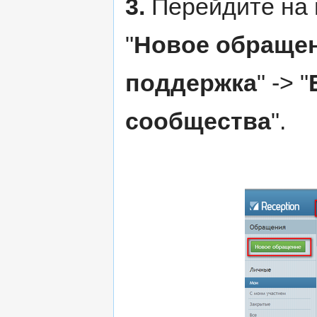
3.
Перейдите на 
"
Новое обраще
поддержка
" -> "
сообщества
".