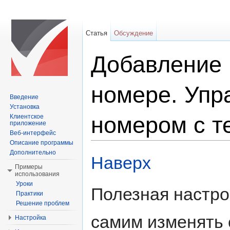
Статья
Обсуждение
Добавление 
номере. Упр
Введение
Установка
номером с т
Клиентское
приложение
Веб-интерфейс
Описание программы
Перейти к:
навигация
,
поиск
Дополнительно
Наверх
Примеры
использования
Уроки
Полезная настро
Практики
Решение проблем
самим изменять 
Настройка